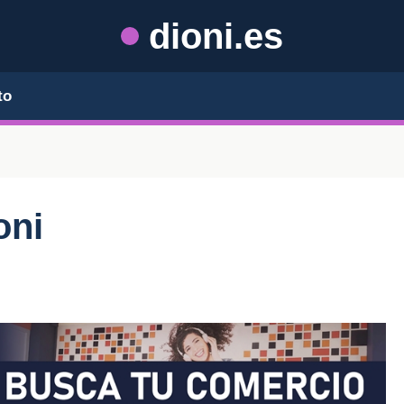
dioni.es
to
oni