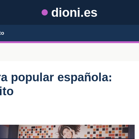
dioni.es
to
ura popular española:
ito