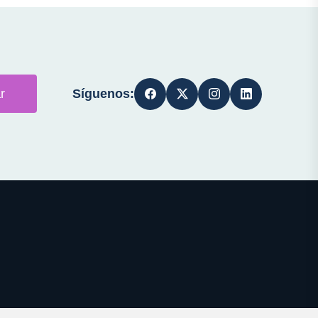
Síguenos:
r