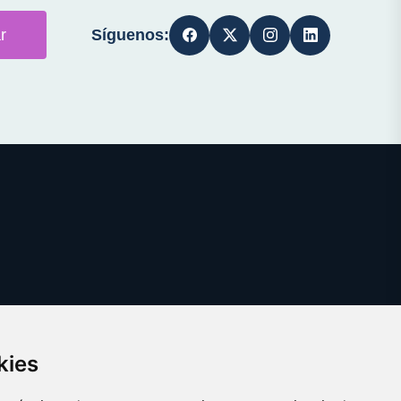
Síguenos:
r
kies