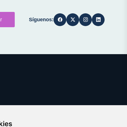
Síguenos:
r
kies