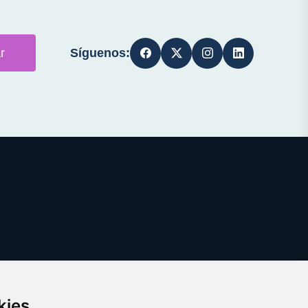
Síguenos:
r
kies